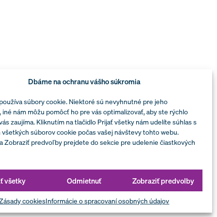
Dbáme na ochranu vášho súkromia
používa súbory cookie. Niektoré sú nevyhnutné pre jeho
 iné nám môžu pomôcť ho pre vás optimalizovať, aby ste rýchlo
 vás zaujíma. Kliknutím na tlačidlo Prijať všetky nám udelíte súhlas s
 všetkých súborov cookie počas vašej návštevy tohto webu.
a Zobraziť predvoľby prejdete do sekcie pre udelenie čiastkových
ezpečnosti informácií
ať všetky
Odmietnuť
Zobraziť predvolby
Zásady cookies
Informácie o spracovaní osobných údajov