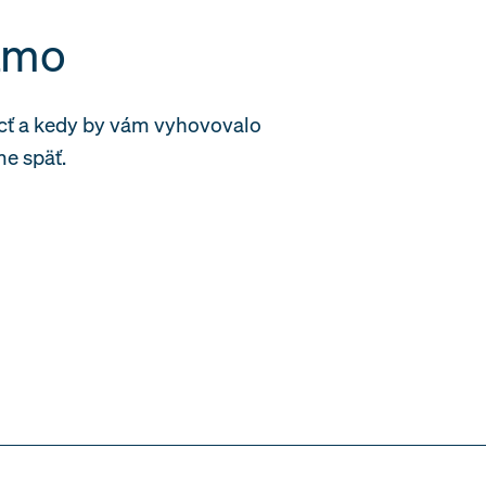
iamo
cť a kedy by vám vyhovovalo
e späť.