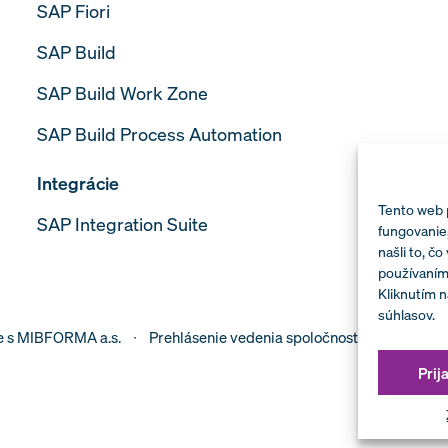
SAP Fiori
SAP Build
SAP Build Work Zone
SAP Build Process Automation
Integrácie
Tento web 
SAP Integration Suite
fungovanie,
našli to, čo
používaním
Kliknutím n
súhlasov.
e s MIBFORMA a.s.
Prehlásenie vedenia spoločnosti k politike b
Prij