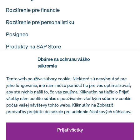
Rozšírenie pre financie
Rozšírenie pre personalistiku
Posigneo
Produkty na SAP Store
Dbáme na ochranu vášho
súkromia
Tento web používa súbory cookie. Niektoré sú nevyhnutné pre
Spracovanie osobných údajov
jeho fungovanie, iné nám môžu pomôcť ho pre vás optimalizovať,
aby ste rýchlo našli to, čo vás zaujíma. Kliknutím na tlačidlo Prijať
Podmienky spolupráce s MIBFORMA a.s.
všetky nám udelíte súhlas s používaním všetkých súborov cookie
počas vašej návštevy tohto webu. Kliknutím na Zobraziť
Prehlásenie vedenia spoločnosti k politike
predvoľby prejdete do sekcie pre udelenie čiastkových súhlasov.
bezpečnosti informácií
Prijať všetky