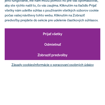
jeho fungovanie, iné nám môžu pomôcť ho pre vás optimalizovať,
aby ste rýchlo našli to, čo vás zaujíma. Kliknutím na tlačidlo Prijať
všetky nám udelíte súhlas s používaním všetkých súborov cookie
počas vašej návštevy tohto webu. Kliknutím na Zobraziť
predvoľby prejdete do sekcie pre udelenie čiastkových súhlasov.
Prijať všetky
Odmietnuť
Zobraziť predvolby
Zásady cookies
Informácie o spracovaní osobných údajov
Zabezpečenie zákonných