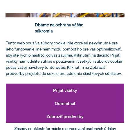
Dbáme na ochranu vášho
súkromia
Tento web používa súbory cookie. Niektoré sú nevyhnutné pre
jeho fungovanie, iné nám môžu pomôcť ho pre vás optimalizovať,
aby ste rýchlo našli to, čo vás zaujíma. Kliknutím na tlačidlo Prijať
všetky nám udelíte súhlas s používaním všetkých súborov cookie
počas vašej návštevy tohto webu. Kliknutím na Zobraziť
predvoľby prejdete do sekcie pre udelenie čiastkových súhlasov.
SAP EWM add-ons (4.): Kontrola
Prijať všetky
kmeňových dát
Odmietnuť
Zobraziť predvolby
Zásady cookies
Informácie o spracovaní osobných údajov