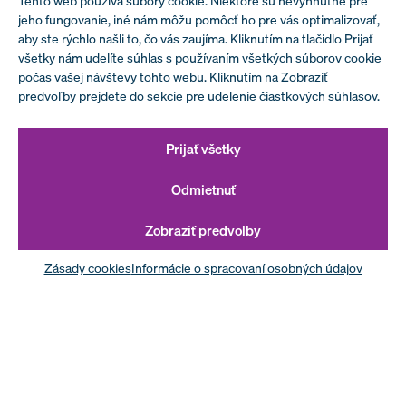
Tento web používa súbory cookie. Niektoré sú nevyhnutné pre
jeho fungovanie, iné nám môžu pomôcť ho pre vás optimalizovať,
aby ste rýchlo našli to, čo vás zaujíma. Kliknutím na tlačidlo Prijať
všetky nám udelíte súhlas s používaním všetkých súborov cookie
počas vašej návštevy tohto webu. Kliknutím na Zobraziť
predvoľby prejdete do sekcie pre udelenie čiastkových súhlasov.
Prijať všetky
Odmietnuť
Zobraziť predvolby
Zásady cookies
Informácie o spracovaní osobných údajov