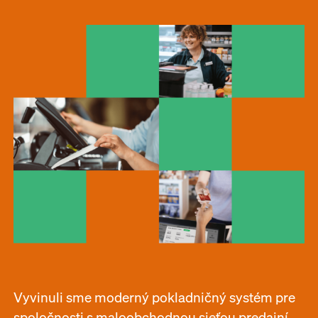
Vyvinuli sme moderný pokladničný systém pre
spoločnosti s maloobchodnou sieťou predajní