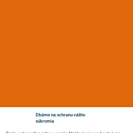
Dbáme na ochranu vášho
súkromia