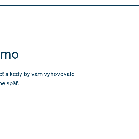
iamo
cť a kedy by vám vyhovovalo
e späť.