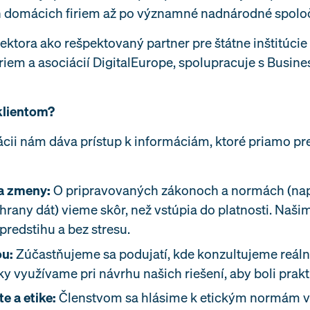
h domácich firiem až po významné nadnárodné spoloč
ektora ako rešpektovaný partner pre štátne inštitúcie
riem a asociácií DigitalEurope, spolupracuje s Busine
klientom?
ácii nám dáva prístup k informáciám, ktoré priamo pr
a zmeny:
O pripravovaných zákonoch a normách (napr
hrany dát) vieme skôr, než vstúpia do platnosti. Na
 predstihu a bez stresu.
ou:
Zúčastňujeme sa podujatí, kde konzultujeme reál
y využívame pri návrhu našich riešení, aby boli prak
e a etike:
Členstvom sa hlásime k etickým normám v 