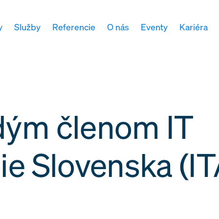
y
Služby
Referencie
O nás
Eventy
Kariéra
dým členom IT
ie Slovenska (I