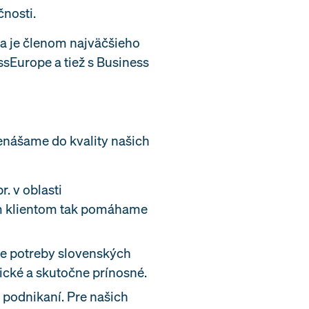
nosti.
 a je členom najväčšieho
ssEurope a tiež s Business
enášame do kvality našich
. v oblasti
šim klientom tak pomáhame
ne potreby slovenských
tické a skutočne prínosné.
podnikaní. Pre našich