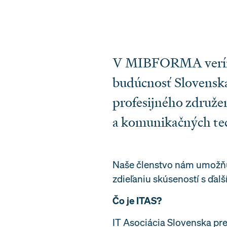
V MIBFORMA veríme, 
budúcnosť Slovensk
profesijného združen
a komunikačných tec
Naše členstvo nám umožňuj
zdieľaniu skúseností s ďalš
Čo je ITAS?
IT Asociácia Slovenska pr