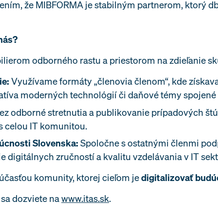
dením, že MIBFORMA je stabilným partnerom, ktorý db
nás?
pilierom odborného rastu a priestorom na zdieľanie sk
ie:
Využívame formáty „členovia členom“, kde získava
slatíva moderných technológií či daňové témy spoje
z odborné stretnutia a publikovanie prípadových štú
 s celou IT komunitou.
dúcnosti Slovenska:
Spoločne s ostatnými členmi pod
digitálnych zručností a kvalitu vzdelávania v IT sekt
účasťou komunity, ktorej cieľom je
digitalizovať budú
e sa dozviete na
www.itas.sk
.