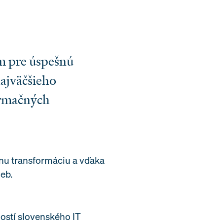
m pre úspešnú
ajväčšieho
ormačných
nu transformáciu a vďaka
ieb.
ostí slovenského IT