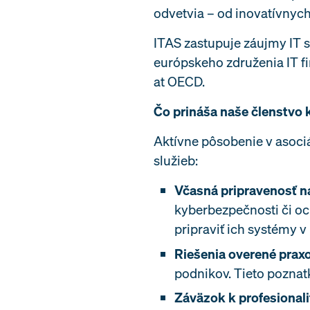
odvetvia – od inovatívnyc
ITAS zastupuje záujmy IT s
európskeho združenia IT fi
at OECD.
Čo prináša naše členstvo 
Aktívne pôsobenie v asoci
služieb:
Včasná pripravenosť n
kyberbezpečnosti či oc
pripraviť ich systémy v
Riešenia overené prax
podnikov. Tieto poznatk
Záväzok k profesionalit