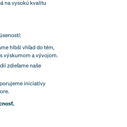
á na vysokú kvalitu
úseností:
me hlbší vhľad do tém,
né s výskumom a vývojom.
dií zdieľame naše
porujeme iniciatívy
ore.
cnosť.