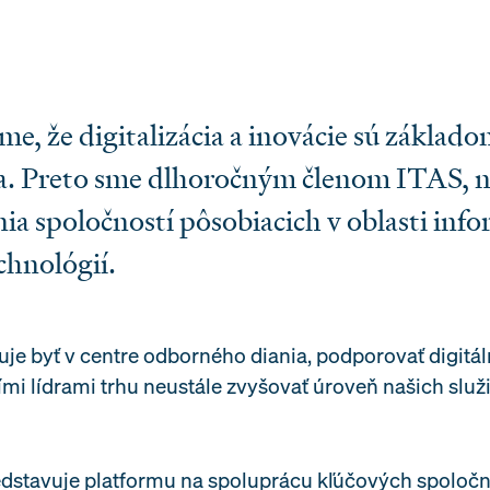
že digitalizácia a inovácie sú základo
a. Preto sme dlhoročným členom ITAS, n
ia spoločností pôsobiacich v oblasti inf
hnológií.
e byť v centre odborného diania, podporovať digitál
ími lídrami trhu neustále zvyšovať úroveň našich služ
edstavuje platformu na spoluprácu kľúčových spoločn