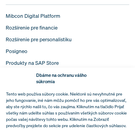
Mibcon Digital Platform
Rozšírenie pre financie
Rozšírenie pre personalistiku
Posigneo
Produkty na SAP Store
Dbáme na ochranu vášho
súkromia
Tento web používa súbory cookie. Niektoré sú nevyhnutné pre
Spracovanie osobných údajov
jeho fungovanie, iné nám môžu pomôcť ho pre vás optimalizovať,
aby ste rýchlo našli to, čo vás zaujíma. Kliknutím na tlačidlo Prijať
Podmienky spolupráce s MIBFORMA a.s.
všetky nám udelíte súhlas s používaním všetkých súborov cookie
počas vašej návštevy tohto webu. Kliknutím na Zobraziť
Prehlásenie vedenia spoločnosti k politike
predvoľby prejdete do sekcie pre udelenie čiastkových súhlasov.
bezpečnosti informácií