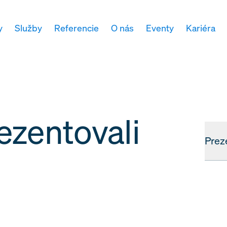
y
Služby
Referencie
O nás
Eventy
Kariéra
ezentovali
Prez