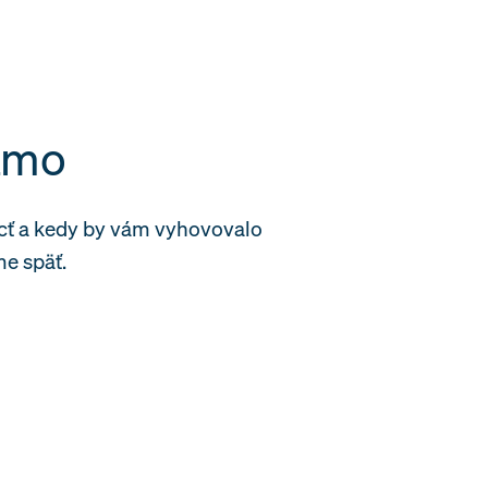
iamo
cť a kedy by vám vyhovovalo
e späť.