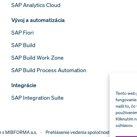
SAP Analytics Cloud
Vývoj a automatizácia
SAP Fiori
SAP Build
SAP Build Work Zone
SAP Build Process Automation
Integrácie
Tento web 
SAP Integration Suite
fungovanie,
našli to, čo
používaním
Kliknutím n
súhlasov.
e s MIBFORMA a.s.
Prehlásenie vedenia spoločnosti k politike b