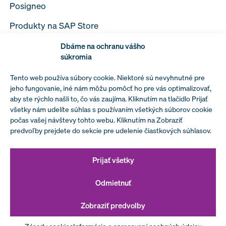
Posigneo
Produkty na SAP Store
Dbáme na ochranu vášho
súkromia
Tento web používa súbory cookie. Niektoré sú nevyhnutné pre
Spracovanie osobných údajov
jeho fungovanie, iné nám môžu pomôcť ho pre vás optimalizovať,
aby ste rýchlo našli to, čo vás zaujíma. Kliknutím na tlačidlo Prijať
Podmienky spolupráce s MIBFORMA a.s.
všetky nám udelíte súhlas s používaním všetkých súborov cookie
počas vašej návštevy tohto webu. Kliknutím na Zobraziť
Prehlásenie vedenia spoločnosti k politike
predvoľby prejdete do sekcie pre udelenie čiastkových súhlasov.
bezpečnosti informácií
Prijať všetky
Odmietnuť
Zobraziť predvolby