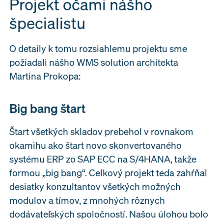
Projekt očami nášho
špecialistu
O detaily k tomu rozsiahlemu projektu sme
požiadali nášho WMS solution architekta
Martina Prokopa:
Big bang štart
Štart všetkých skladov prebehol v rovnakom
okamihu ako štart novo skonvertovaného
systému ERP zo SAP ECC na S/4HANA, takže
formou „big bang“. Celkový projekt teda zahŕňal
desiatky konzultantov všetkých možných
modulov a tímov, z mnohých rôznych
dodávateľských spoločností. Našou úlohou bolo