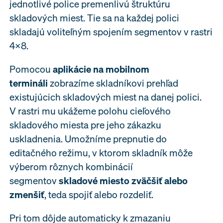
jednotlivé police premenlivú štruktúru
skladových miest. Tie sa na každej polici
skladajú voliteľným spojením segmentov v rastri
4×8.
Pomocou
aplikácie na mobilnom
termináli
zobrazíme skladníkovi prehľad
existujúcich skladových miest na danej polici.
V rastri mu ukážeme polohu cieľového
skladového miesta pre jeho zákazku
uskladnenia. Umožníme prepnutie do
editačného režimu, v ktorom skladník môže
výberom rôznych kombinácií
segmentov
skladové miesto zväčšiť alebo
zmenšiť
, teda spojiť alebo rozdeliť.
Pri tom dôjde automaticky k zmazaniu