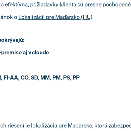
á a efektívna, požiadavky klienta sú presne pochope
článok o
Lokalizácii pre Maďarsko (HU)
pokrývajú:
-premise aj v cloude
I, FI-AA, CO, SD, MM, PM, PS, PP
 riešení je lokalizácia pre Maďarsko, ktorá zabezpečí