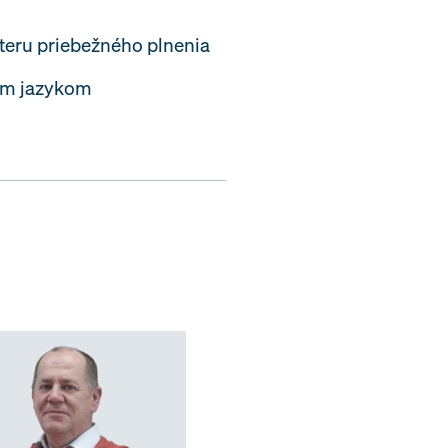
kteru priebežného plnenia
šim jazykom