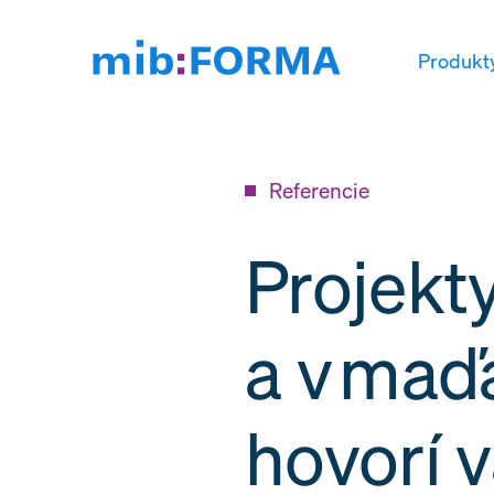
Produkt
Referencie
Projekt
a v maď
hovorí 