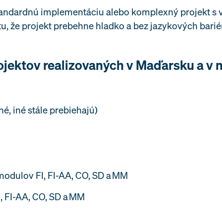
 štandardnú implementáciu alebo komplexný projekt 
u, že projekt prebehne hladko a bez jazykových bariér
ojektov realizovaných v Maďarsku a v 
né, iné stále prebiehajú)
modulov FI, FI-AA, CO, SD a MM
I, FI-AA, CO, SD a MM