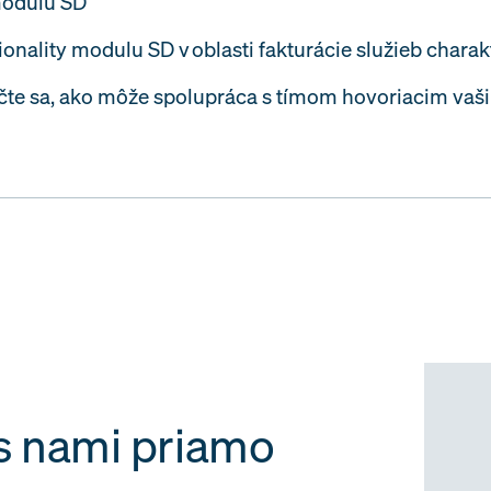
 modulu SD
ionality modulu SD v oblasti fakturácie služieb chara
čte sa, ako môže spolupráca s tímom hovoriacim va
 s nami priamo