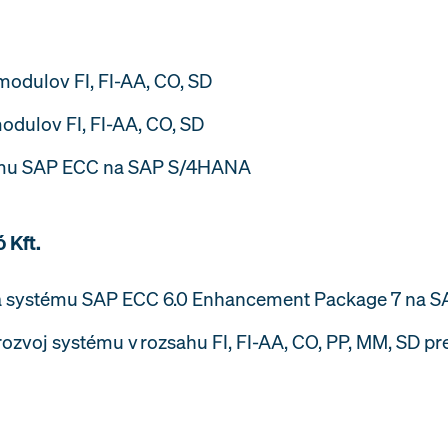
modulov FI, FI-AA, CO, SD
odulov FI, FI-AA, CO, SD
tému SAP ECC na SAP S/4HANA
 Kft.
ia systému SAP ECC 6.0 Enhancement Package 7 na
 rozvoj systému v rozsahu FI, FI-AA, CO, PP, MM, SD p