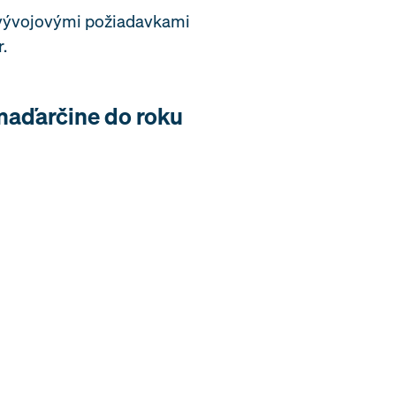
s vývojovými požiadavkami
.
maďarčine do roku