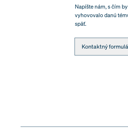
Napíšte nám, s čím b
vyhovovalo danú tému
späť.
Kontaktný formulá