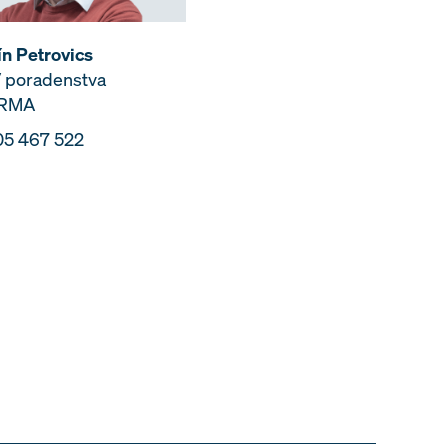
n Petrovics
ľ poradenstva
ORMA
05 467 522