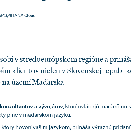
AP S/4HANA Cloud
bí v stredoeurópskom regióne a prináša
ám klientov nielen v Slovenskej republik
o na území Maďarska.
 konzultantov a vývojárov
, ktorí ovládajú maďarčinu
kty plne v maďarskom jazyku.
 ktorý hovorí vašim jazykom, prináša výraznú pridanú