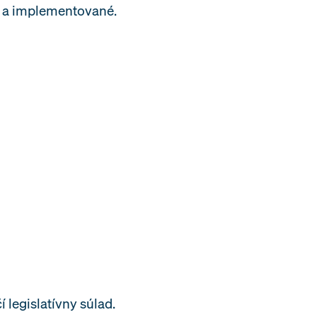
né a implementované.
 legislatívny súlad.