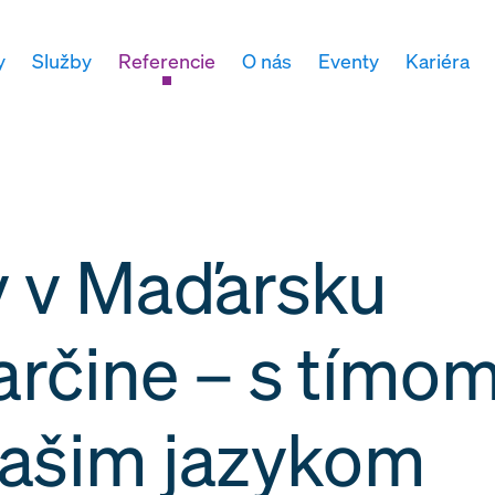
y
Služby
Referencie
O nás
Eventy
Kariéra
y v Maďarsku
arčine – s tímom
vašim jazykom