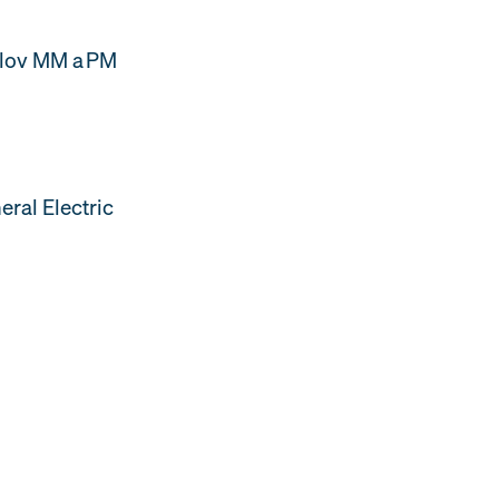
ulov MM a PM
eral Electric