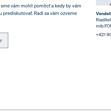
y sme vám mohli pomôcť a kedy by vám
 prediskutovať. Radi sa vám ozveme
Vendelí
Riadite
mib:F
+421 9
r