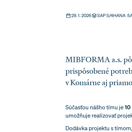
29. 1. 2026
SAP S/4HANA
∙
S
MIBFORMA a.s. pôso
prispôsobené potreb
v Komárne aj priam
Súčasťou nášho tímu je
10
umožňuje realizovať proje
Dodávka projektu s tímom,