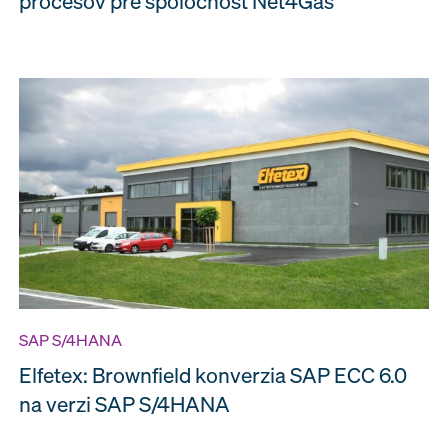
procesov pre spoločnosť Net4Gas
SAP S/4HANA
Elfetex: Brownfield konverzia SAP ECC 6.0
na verzi SAP S/4HANA