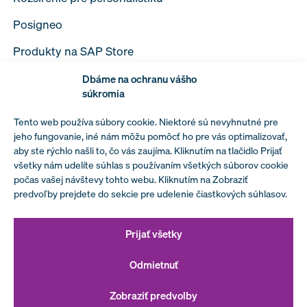
Posigneo
Produkty na SAP Store
Dbáme na ochranu vášho
súkromia
Tento web používa súbory cookie. Niektoré sú nevyhnutné pre
Spracovanie osobných údajov
jeho fungovanie, iné nám môžu pomôcť ho pre vás optimalizovať,
aby ste rýchlo našli to, čo vás zaujíma. Kliknutím na tlačidlo Prijať
Podmienky spolupráce s MIBFORMA a.s.
všetky nám udelíte súhlas s používaním všetkých súborov cookie
počas vašej návštevy tohto webu. Kliknutím na Zobraziť
Prehlásenie vedenia spoločnosti k politike
predvoľby prejdete do sekcie pre udelenie čiastkových súhlasov.
bezpečnosti informácií
Prijať všetky
Odmietnuť
Zobraziť predvolby