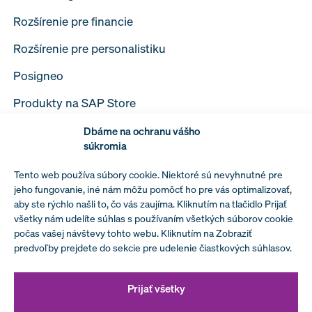
Rozšírenie pre financie
Rozšírenie pre personalistiku
Posigneo
Produkty na SAP Store
Dbáme na ochranu vášho
súkromia
Tento web používa súbory cookie. Niektoré sú nevyhnutné pre
Spracovanie osobných údajov
jeho fungovanie, iné nám môžu pomôcť ho pre vás optimalizovať,
aby ste rýchlo našli to, čo vás zaujíma. Kliknutím na tlačidlo Prijať
Podmienky spolupráce s MIBFORMA a.s.
všetky nám udelíte súhlas s používaním všetkých súborov cookie
počas vašej návštevy tohto webu. Kliknutím na Zobraziť
Prehlásenie vedenia spoločnosti k politike
predvoľby prejdete do sekcie pre udelenie čiastkových súhlasov.
bezpečnosti informácií
Prijať všetky