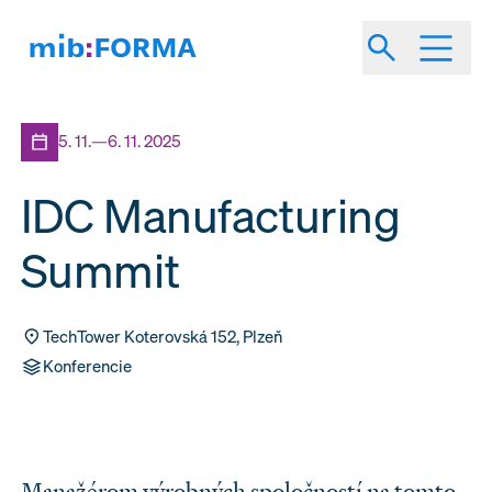
5. 11.—6. 11. 2025
IDC Manufacturing
Summit
TechTower Koterovská 152, Plzeň
Konferencie
Manažérom výrobných spoločností na tomto